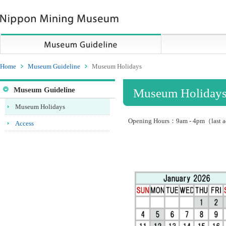
Navigations
go
to
globalNavi
go
to
sideNavi
Home
Museum Guideline
Museum Holidays
go
to
Museum Guideline
Museum Holiday
contents
Museum Holidays
Opening Hours：9am - 4pm（last 
Access