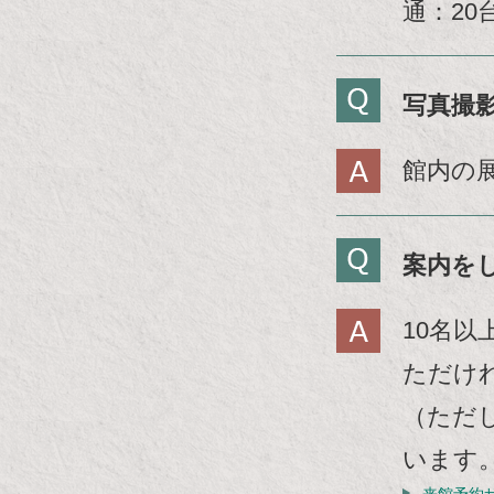
通：2
本
文
に
移
写真撮
動
し
館内の
ま
す
フ
案内を
ッ
タ
ー
10名
情
ただけ
報
に
（ただ
移
います
動
し