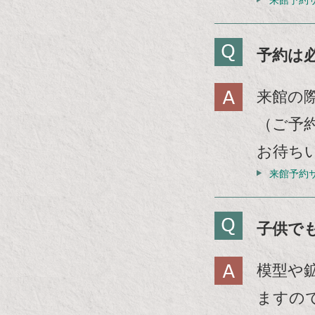
来館予約
ま
す
予約は
来館の
（ご予
お待ち
来館予約
子供で
模型や
ますの