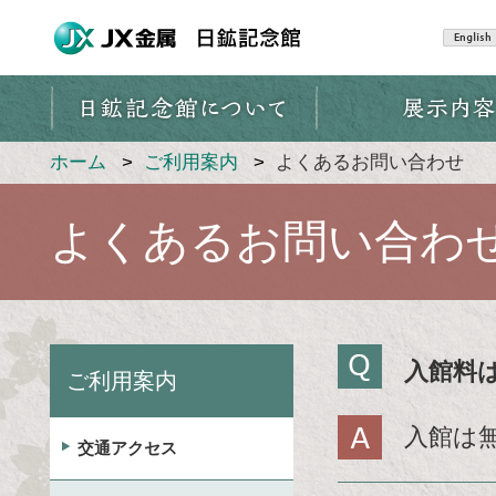
ペ
ー
ジ
内
を
移
ホーム
ご利用案内
よくあるお問い合わせ
動
す
よくあるお問い合わ
る
た
め
の
リ
入館料
ン
ご利用案内
ク
で
入館は
交通アクセス
す
サ