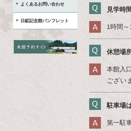
よくあるお問い合わせ
イ
見学時
ト
内
日鉱記念館パンフレット
1時間
共
通
メ
ニ
休憩場
ュ
ー
本館入
に
移
ござい
動
し
ま
駐車場
す
ペ
ー
第一駐
ジ