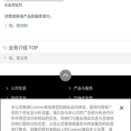
合金添加剂
详情请参阅产品和服务部分。
钽、铌材料
业务介绍 TOP
钽、铌业务
公司信息
产品与服务
研究开发
可持续发展
本公司使用Cookies来改善您的网站访问体验、提供内容和广
隐私声明
关于本网站
告的个性化及分析流量。我们会与本公司的广告和分析合作伙
伴共享您访问本网站的信息，而他们可能会将此信息与您曾经
网站地图
向他们提供过的讯息，以及从您使用其服务中所收集到的信息
进行整合。如果您想对本网站上的Cookies做自定义设置，请