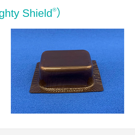
®
y Shield
）