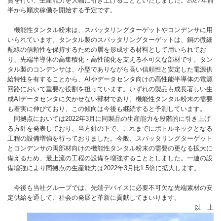
資を行い、生産能力を大幅に引き上げることといたしました。2027年前
半から順次稼働を開始する予定です。
機能性タンタル粉末は、スパッタリングターゲットやコンデンサに用
いられています。タンタル製のスパッタリングターゲットは、銅の微細
配線の信頼性を保持するための層を形成する材料として用いられてお
り、先端半導体の高集積化・高性能化を支える不可欠な部材です。タン
タル製のコンデンサは、小型でありながら高い信頼性と安定した電源供
給特性を有することから、AIやデータセンタ向けの高性能半導体の電源
回路において重要な役割を担っています。いずれの製品も成長著しい生
成AIデータセンタに欠かせない部材であり、機能性タンタル粉末の需要
も着実に伸びており、この傾向は今後も継続すると予測しています。
同拠点においては2022年3月に同製品の生産能力を段階的に引き上げ
る方針を発表しており、当方針の下で、これまでにボトルネックとなる
工程の設備増強を行っておりました。今般、スパッタリングターゲット
とコンデンサの両部材向けの機能性タンタル粉末の需要の更なる拡大に
備えるため、最上流の工程の設備を増強することとしました。一連の設
備増強により同拠点の生産能力は2022年3月比1.5倍に拡大します。
今後も当社グループでは、先端デバイスに必要不可欠な先端素材の安
定供給を通して、社会の発展と革新に貢献してまいります。
以 上