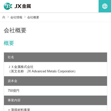
G
ホーム
会社情報
会社概要
会社概要
概要
社名
ＪＸ金属株式会社
（英文名称 JX Advanced Metals Corporation）
資本金
750億円
事業内容
薄膜材料事業