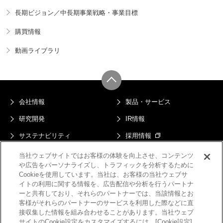
長期ビジョン／中長期事業戦略・事業目標
購買情報
動画ライブラリ
会社情報
製品・サービス
研究開発
IR情報
サステナビリティ
採用情報
ニュース
当社ウェブサイトではお客様の体験を向上させ、コンテンツ
や広告をパーソナライズし、トラフィックを分析するために
プライバシーポリシー
マルチステークホルダー方針
Cookieを使用しています。当社は、お客様の当社ウェブサ
イトの利用に関する情報を、広告配信や分析を行うパートナ
このサイトについて
電子公告
ーと共有しており、それらのパートナーでは、当該情報とお
客様がそれらのパートナーのサービスを利用した際などに直
サイトマップ
接収集した情報を組み合わせることがあります。当社ウェブ
サイトのCookie設定をカスタマイズするには、[Cookie設定]