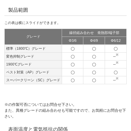
製品範囲
線径組み合わせ 発熱部/端子部
グレード
Φ3/6
Φ4/9
Φ6/12
標準（1800℃）グレード
◯
◯
◯
※
変色抑制グレード
◯
◯
─
※
1900℃グレード
◯
◯
─
ペスト対策（AP）グレード
◯
◯
◯
※
スーパークリーン（SC）グレード
◯
◯
─
※の作製可否についてはお問合せ下さい。
また、異種グレードの組み合わせも可能ですので、お気軽にお問合せ下
さい。
表面温度と電気抵抗の関係