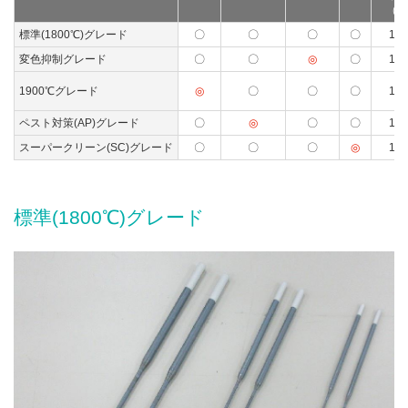
（℃
標準(1800℃)グレード
〇
〇
〇
〇
180
変色抑制グレード
〇
〇
◎
〇
190
1900℃グレード
◎
〇
〇
〇
190
ペスト対策(AP)グレード
〇
◎
〇
〇
180
スーパークリーン(SC)グレード
〇
〇
〇
◎
180
標準(1800℃)グレード