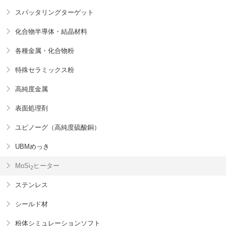
スパッタリングターゲット
化合物半導体・結晶材料
各種金属・化合物粉
特殊セラミックス粉
高純度金属
表面処理剤
ユピノーグ（高純度硫酸銅）
UBMめっき
MoSi
ヒーター
2
ステンレス
シールド材
粉体シミュレーションソフト