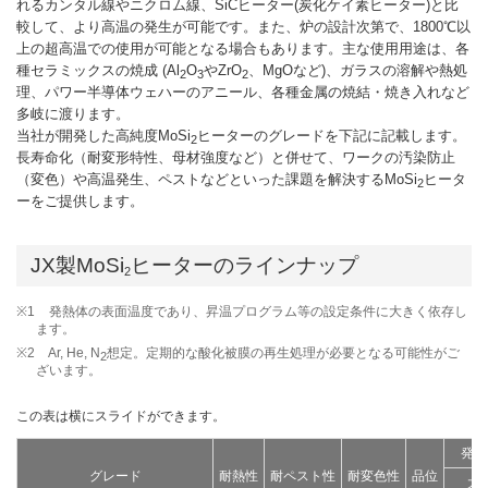
れるカンタル線やニクロム線、SiCヒーター(炭化ケイ素ヒーター)と比
較して、より高温の発生が可能です。また、炉の設計次第で、1800℃以
上の超高温での使用が可能となる場合もあります。主な使用用途は、各
種セラミックスの焼成 (Al
O
やZrO
、MgOなど)、ガラスの溶解や熱処
2
3
2
理、パワー半導体ウェハーのアニール、各種金属の焼結・焼き入れなど
多岐に渡ります。
当社が開発した高純度MoSi
ヒーターのグレードを下記に記載します。
2
長寿命化（耐変形特性、母材強度など）と併せて、ワークの汚染防止
（変色）や高温発生、ペストなどといった課題を解決するMoSi
ヒータ
2
ーをご提供します。
JX製MoSi
ヒーターのラインナップ
2
※1
発熱体の表面温度であり、昇温プログラム等の設定条件に大きく依存し
ます。
※2
Ar, He, N
想定。定期的な酸化被膜の再生処理が必要となる可能性がご
2
ざいます。
発熱
グレード
耐熱性
耐ペスト性
耐変色性
品位
大