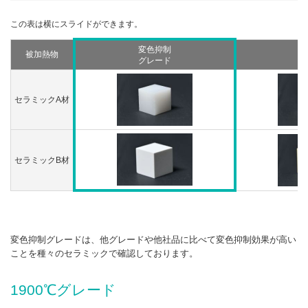
変色抑制
被加熱物
グ
グレード
セラミックA材
セラミックB材
変色抑制グレードは、他グレードや他社品に比べて変色抑制効果が高い
ことを種々のセラミックで確認しております。
1900℃グレード