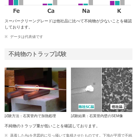
スーパークリーングレードは他社品に比べて不純物が少ないことを確認
しております。
※
データは代表値です
不純物のトラップ試験
試験方法：石英管内で加熱処理
試験結果：石英管内壁のSEM像
不純物のトラップ量が低いことを確認しております。
※
蒸着したAuを意図的に引っ掻いて集積させたものです。下地が平滑で不純