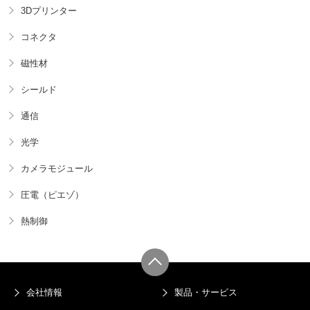
3Dプリンター
コネクタ
磁性材
シールド
通信
光学
カメラモジュール
圧電（ピエゾ）
熱制御
会社情報
製品・サービス