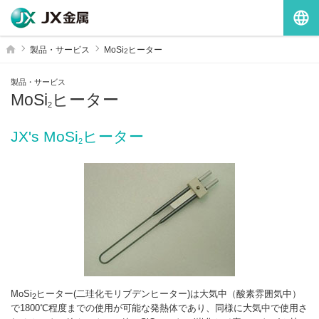
G
ホーム
製品・サービス
MoSi
ヒーター
2
製品・サービス
MoSi
ヒーター
2
JX's MoSi
ヒーター
2
MoSi
ヒーター(二珪化モリブデンヒーター)は大気中（酸素雰囲気中）
2
で1800℃程度までの使用が可能な発熱体であり、同様に大気中で使用さ