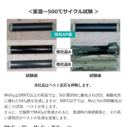
当社品はペスト反応を抑制します。
MoSi
は1000℃以上の高温では、Siが選択的に酸化され(式Ⅰ)、耐酸化性
2
に優れたSiO
膜を生成しますが、600℃以下では、MoとSiの同時酸化が
2
起こり(式Ⅱ)、ペストが生じます。
さらに、欠陥部でMoO
が形成されると、形成時の体積膨張と、その高
3
い蒸気圧がペストの生成を促進します。