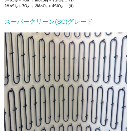
5MoSi
+ 7O
→ Mo
Si
+ 7SiO
…（Ⅰ）
2
2
5
3
2
2MoSi
+ 7O
→ 2MoO
+ 4SiO
…（Ⅱ）
2
2
3
2
スーパークリーン(SC)グレード