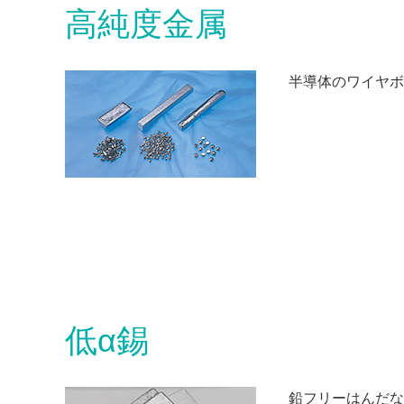
高純度金属
半導体のワイヤボ
低α錫
鉛フリーはんだな