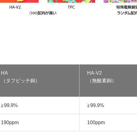
HA
HA-V2
（タフピッチ銅）
（無酸素銅）
≧99.9%
≧99.9%
190ppm
100ppm