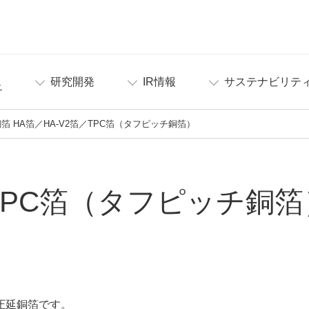
ス
研究開発
IR情報
サステナビリテ
 HA箔／HA-V2箔／TPC箔（タフピッチ銅箔）
／TPC箔（タフピッチ銅箔
圧延銅箔です。