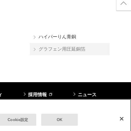
ハイパーりん青銅
グラフェン用圧延銅箔
ィ
採用情報
ニュース
告
サイトマップ
Cookie設定
OK
ight © JX Advanced Metals Corporation All Rights Reserved.