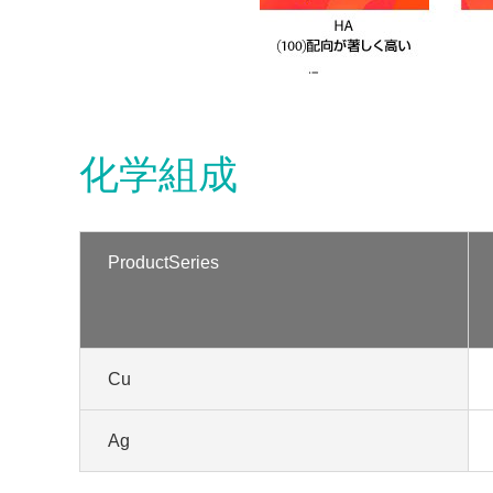
化学組成
ProductSeries
Cu
Ag