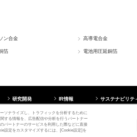
ソン合金
高導電合金
銅箔
電池用圧延銅箔
研究開発
IR情報
サステナビリテ
ー
マルチステークホルダー方針
このサイトについて
電子公
ーソナライズし、トラフィックを分析するために
用に関する情報を、広告配信や分析を行うパートナー
のパートナーのサービスを利用した際などに直接
設定をカスタマイズするには、[Cookie設定]を
Copyr