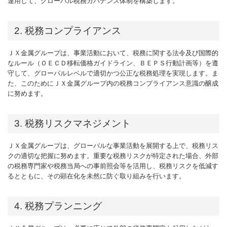
運用して、グローバル税務ガバナンス体制を構築します。
2. 税務コンプライアンス
ＪＸ金属グループは、事業活動において、税務に関する法令及び国際的
なルール（ＯＥＣＤ移転価格ガイドライン、ＢＥＰＳ行動計画等）を遵
守して、グローバルレベルで適切かつ公正な税務処理を実現します。ま
た、このためにＪＸ金属グループ内の税務コンプライアンス意識の醸成
に努めます。
3. 税務リスクマネジメント
ＪＸ金属グループは、グローバルな事業活動を展開する上で、税務リス
クの適切な把握に努めます。重要な税務リスクが特定された場合、外部
の税務専門家や税務当局への事前照会等を活用し、税務リスクを低減す
るとともに、その顕在化を未然に防ぐ取り組みを行います。
4. 税務プランニング