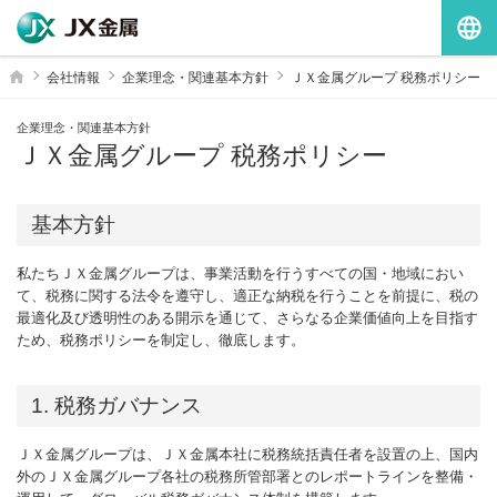
G
ホーム
会社情報
企業理念・関連基本方針
ＪＸ金属グループ 税務ポリシー
企業理念・関連基本方針
ＪＸ金属グループ 税務ポリシー
基本方針
私たちＪＸ金属グループは、事業活動を行うすべての国・地域におい
て、税務に関する法令を遵守し、適正な納税を行うことを前提に、税の
最適化及び透明性のある開示を通じて、さらなる企業価値向上を目指す
ため、税務ポリシーを制定し、徹底します。
1. 税務ガバナンス
ＪＸ金属グループは、ＪＸ金属本社に税務統括責任者を設置の上、国内
外のＪＸ金属グループ各社の税務所管部署とのレポートラインを整備・