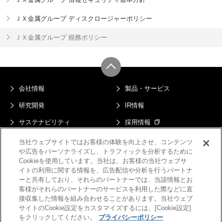
ＪＸ金属グループ ディスクロージャーポリシー
ＪＸ金属グループ 税務ポリシー
会社情報
製品・サービス
研究開発
IR情報
サステナビリティ
採用情報
ニュース
当社ウェブサイトではお客様の体験を向上させ、コンテンツ
や広告をパーソナライズし、トラフィックを分析するために
プライバシーポリシー
マルチステークホルダー方針
Cookieを使用しています。当社は、お客様の当社ウェブサ
イトの利用に関する情報を、広告配信や分析を行うパートナ
このサイトについて
電子公告
ーと共有しており、それらのパートナーでは、当該情報とお
客様がそれらのパートナーのサービスを利用した際などに直
サイトマップ
接収集した情報を組み合わせることがあります。当社ウェブ
サイトのCookie設定をカスタマイズするには、[Cookie設定]
をクリックしてください。
プライバシーポリシー
Copyright © JX Advanced Metals Corporation All Rights Reserved.