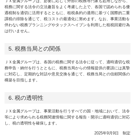
ＪＸ金属グループは、必要に応じて外部の税務専門家も起用しながら、
税務に関する法令の立法趣旨をよく考慮した上で、各国で認められる優
遇税制を適切に活用するとともに、租税条約の適用に基づく国際的二重
課税の排除を通じて、税コストの最適化に努めます。なお、事業活動を
伴わない税務プランニングやタックスヘイブンを利用した租税回避行為
は行いません。
5. 税務当局との関係
ＪＸ金属グループは、各国の税務に関する法令に従って、適時適切な税
務申告・納付を行うとともに、税務当局からの情報提供の要請には真摯
に対応し、定期的な対話や意見交換を通じて、税務当局との信頼関係の
構築を目指します。
6. 税の透明性
ＪＸ金属グループは、事業活動を行うすべての国・地域において、法令
等により求められる税務関連情報に関する報告・開示に適時適切に対応
し、税の透明性を確保します。
2025年9月9日 制定