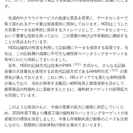
トについて、2026年度下期より生産能力の増強を段階的に実施いたしま
す。
生成AIやクラウドサービスの急速な普及を背景に、データセンターで
取り扱われるデータ量は加速度的に増加しております。HDDはこうした
大容量データを効率的に保存するストレージとして、データセンターに
おいて重要な役割を担っており、この需要の伸びは中長期的に継続する
ことが見込まれています。
HDDは磁気の性質を利用して記録層にデータを保存する装置です。当
社は、この記録層の成膜に不可欠な磁性材スパッタリングターゲットを
長年にわたり供給してまいりました。
（※1）
近年、HDDの記録方式は従来のPMR
方式から、さらなる記録
（※2）
容量の大容量化を実現する次世代記録方式であるHAMR方式
の実
用化が進んでおります。これに伴い、HDメディアでも新たな材料採用
が進んでおり、当社が保有する幅広い材料知見と製造技術を活かして、
顧客製品の性能向上に貢献するとともに、磁性材ターゲットの採用拡大
を目指しています。
このような状況のもと、今後の需要の拡大に確実に対応していくた
め、2026年度下期より磯原工場の磁性材スパッタリングターゲットの生
産能力の増強を決定しました。今後も市場動向及び顧客のニーズを注視
しながら、段階的に供給体制の強化を進めてまいります。