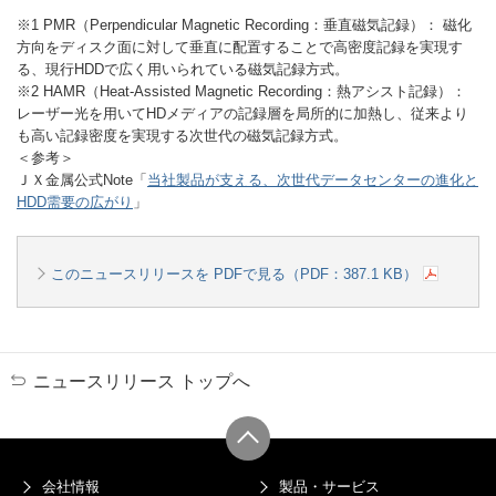
※1 PMR（Perpendicular Magnetic Recording：垂直磁気記録）： 磁化
方向をディスク面に対して垂直に配置することで高密度記録を実現す
る、現行HDDで広く用いられている磁気記録方式。
※2 HAMR（Heat-Assisted Magnetic Recording：熱アシスト記録）：
レーザー光を用いてHDメディアの記録層を局所的に加熱し、従来より
も高い記録密度を実現する次世代の磁気記録方式。
＜参考＞
ＪＸ金属公式Note「
当社製品が支える、次世代データセンターの進化と
HDD需要の広がり
」
このニュースリリースを PDFで見る（PDF：387.1 KB）
ニュースリリース トップへ
会社情報
製品・サービス