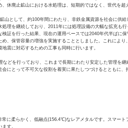
め、休廃止鉱山における水処理は、短期的ではなく、世代を超
鉱山として、約100年間にわたり、非鉄金属資源を社会に供給
処理を継続しており、2011年には処理設備の大幅な拡充も行
検証を行った結果、現在の運用ペースでは2040年代半ばに
め、保管容量の増強を実施することとしました。これにより、
模地震に対応するための工事も同時に行います。
理などを行っており、これまで長期にわたり安定した管理を継
社会にとって不可欠な役割を着実に果たしつづけるとともに、
非常に柔らかく、低融点(156.4℃)なレアメタルです。スマ
います。