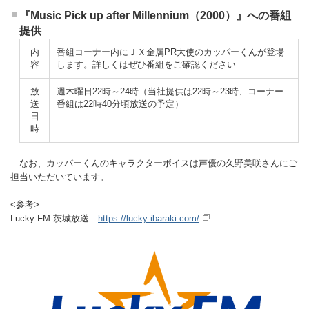
『Music Pick up after Millennium（2000）』への番組
提供
内
番組コーナー内にＪＸ金属PR大使のカッパーくんが登場
容
します。詳しくはぜひ番組をご確認ください
放
週木曜日22時～24時（当社提供は22時～23時、コーナー
送
番組は22時40分頃放送の予定）
日
時
なお、カッパーくんのキャラクターボイスは声優の久野美咲さんにご
担当いただいています。
<参考>
Lucky FM 茨城放送
https://lucky-ibaraki.com/