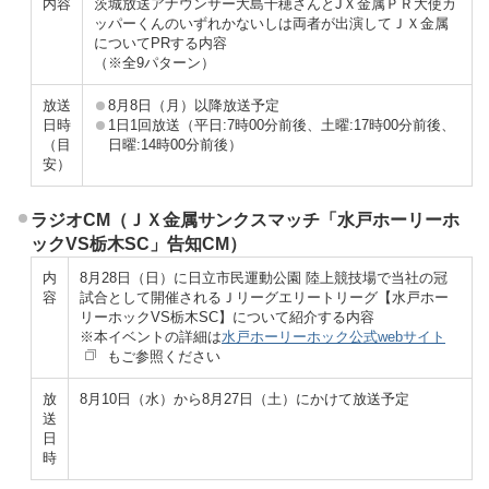
内容
茨城放送アナウンサー大島千穂さんとJＸ金属ＰＲ大使カ
ッパーくんのいずれかないしは両者が出演してＪＸ金属
についてPRする内容
（※全9パターン）
放送
8月8日（月）以降放送予定
日時
1日1回放送（平日:7時00分前後、土曜:17時00分前後、
（目
日曜:14時00分前後）
安）
ラジオCM（ＪＸ金属サンクスマッチ「水戸ホーリーホ
ックVS栃木SC」告知CM）
内
8月28日（日）に日立市民運動公園 陸上競技場で当社の冠
容
試合として開催されるＪリーグエリートリーグ【水戸ホー
リーホックVS栃木SC】について紹介する内容
※本イベントの詳細は
水戸ホーリーホック公式webサイト
もご参照ください
放
8月10日（水）から8月27日（土）にかけて放送予定
送
日
時