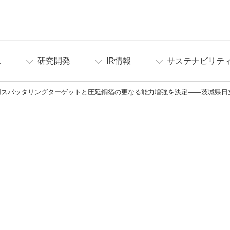
ス
研究開発
IR情報
サステナビリテ
用スパッタリングターゲットと圧延銅箔の更なる能力増強を決定――茨城県日