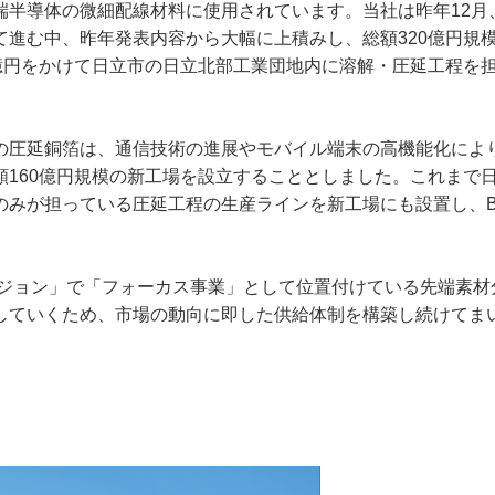
導体の微細配線材料に使用されています。当社は昨年12月、同
進む中、昨年発表内容から大幅に上積みし、総額320億円規模、
0億円をかけて日立市の日立北部工業団地内に溶解・圧延工程を
圧延銅箔は、通信技術の進展やモバイル端末の高機能化によ
額160億円規模の新工場を設立することとしました。これまで
みが担っている圧延工程の生産ラインを新工場にも設置し、BCP
ビジョン」で「フォーカス事業」として位置付けている先端素材
していくため、市場の動向に即した供給体制を構築し続けてま