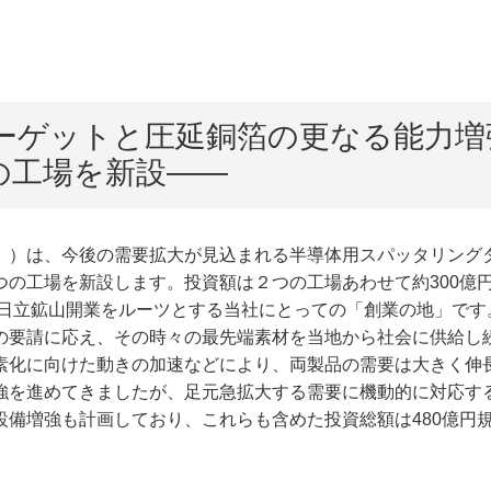
ーゲットと圧延銅箔の更なる能力増
の工場を新設――
）は、今後の需要拡大が見込まれる半導体用スパッタリング
の工場を新設します。投資額は２つの工場あわせて約300億
日立鉱山開業をルーツとする当社にとっての「創業の地」です。
の要請に応え、その時々の最先端素材を当地から社会に供給し
化に向けた動きの加速などにより、両製品の需要は大きく伸
強を進めてきましたが、足元急拡大する需要に機動的に対応す
備増強も計画しており、これらも含めた投資総額は480億円