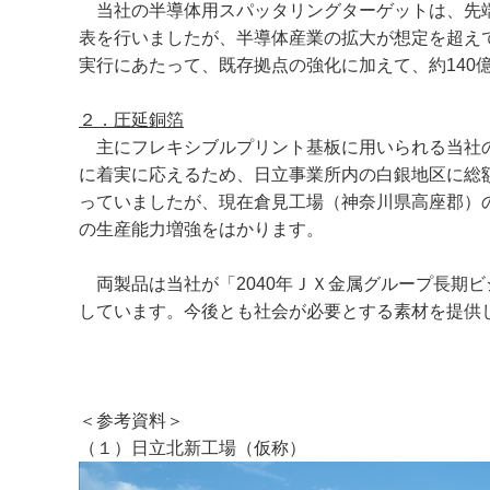
当社の半導体用スパッタリングターゲットは、先端半
表を行いましたが、半導体産業の拡大が想定を超えて
実行にあたって、既存拠点の強化に加えて、約14
２．圧延銅箔
主にフレキシブルプリント基板に用いられる当社の
に着実に応えるため、日立事業所内の白銀地区に総
っていましたが、現在倉見工場（神奈川県高座郡）の
の生産能力増強をはかります。
両製品は当社が「2040年ＪＸ金属グループ長期
しています。今後とも社会が必要とする素材を提供
＜参考資料＞
（１）日立北新工場（仮称）