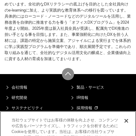
めています。全社的なDXリテラシーの底上げを目的とした全社員向け
のe-learningに加え、より実践的な教育体系への移行を図っています。
具体的にはローコード・ノーコードなどのデジタルツールを活用し、業
務改善を自律的に推進する力を養う「オフィスDXプログラム」を2024
年度より開始。2025年度は新入社員全員が受講し、配属先でDX推進の
担い手となる事を目指します。また、事業強靭化に向けたDXを担う人
材には、課題の特定から施策立案、アジャイルによる実行までを体系的
に学ぶ実践型プログラムを準備中であり、順次展開予定です。これらの
取り組みを通じて、全社的なデジタル活用文化の醸成と、企業価値向上
に資する人材の育成を加速してまいります。
会社情報
製品・サービス
研究開発
IR情報
サステナビリティ
採用情報
ニュース
当社ウェブサイトではお客様の体験を向上させ、コンテンツ
や広告をパーソナライズし、トラフィックを分析するために
プライバシーポリシー
マルチステークホルダー方針
Cookieを使用しています。当社は、お客様の当社ウェブサ