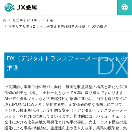
G
ホーム
サステナビリティ
社会
マテリアリティ2 くらしを支える先端材料の提供
DXの推進
DX（デジタルトランスフォーメーション）の
推進
中長期的な事業目標の達成に向け、確実な収益基盤の構築と新たな付加
価値の創出を目指し、全社一丸となって変革に取り組んでまいります。
AIやデジタルツインなどの先端技術が急速に進化し、当社を取り巻く環
境もIPOをはじめ大きく変化する中、企業価値の更なる向上に向けて、
デジタル技術を活用した全社的な変革（＝デジタルトランスフォーメー
ション）を強力に推進してまいります。具体的には、バリューチェーン
全体における改善余地の可視化と打ち手の導出、売上・コスト構造の最
適化による事業の強靭化、生産性向上や働き方改革、業務の標準化・集