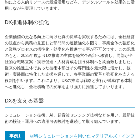
約による人的リソースの最適活用などを、デジタルツールを効果的に活
用しながら実現していきます。
DX推進体制の強化
企業価値の更なる向上に向けた真の変革を実現するためには、全社経営
の視点から業務の見直しと部門間の連携強化を図り、事業全体の強靭化
と業務プロセスの標準化・効率化を推進する事が不可欠です。この認識
のもと、2025年度よりDX推進の主体を経営企画部へ移管し、同部が全
社的な戦略立案・実行促進・人材育成を担う体制へと刷新致しました。
従来の推進主体であった技術本部はその専門性を最大限に活かし、技
術・実装面に特化した支援を通して、各事業部の変革と強靭化を支える
役割を担います。これにより、DXの推進は戦略と実行が連動する体制
へと進化し、全社横断での変革をより強力に推進してまいります。
DXを支える基盤
シミュレーション技術、AI、超音波センシング技術などを用い、最新技
術の検証・運用への適用可否検討を継続して取り組んでいます。
事例1
材料シミュレーションを用いたマテリアルズ・インフ