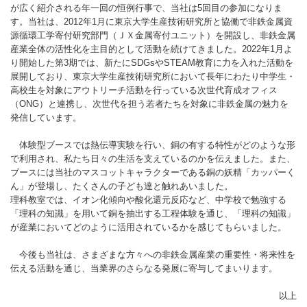
が広く紹介される年一回の恒例行事で、当社は5回目の参加になりま
す。当社は、2012年1月に東京大学生産技術研究所と協働で非鉄金属資
源循環工学寄付研究部門（ＪＸ金属寄付ユニット）を開設し、非鉄金属
産業全体の活性化を主目的として活動を続けてきました。2022年1月よ
り開始した第3期では、新たにSDGsやSTEAM教育に力を入れた活動を
展開しており、東京大学生産技術研究所において長年にわたり中学生・
高校生を対象にアウトリーチ活動を行っている次世代育成オフィス
（ONG）と連携し、次世代を担う若者たちを対象に非鉄金属の魅力を
発信しています。
体験型ブースでは熱伝導実験を行い、銅の有する特性がどのような形
で利用され、私たち日々の生活を支えているのかを伝えました。また、
ブースには当社のマスコットキャラクターである銅の妖精「カッパーく
ん」が登場し、たくさんの子ども達と触れあいました。
理科教室では、イオン化傾向や酸化還元反応など、中学校で勉強する
「理科の知識」を用いて銅を抽出する工程体験を通じ、「理科の知識」
が産業においてどのように活用されているかを感じてもらいました。
今後も当社は、さまざまな方々への非鉄金属産業の重要性・将来性を
伝える活動を通じ、当業界のさらなる発展に寄与してまいります。
以上