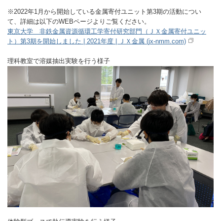
※2022年1月から開始している金属寄付ユニット第3期の活動につい
て、詳細は以下のWEBページよりご覧ください。
東京大学 非鉄金属資源循環工学寄付研究部門（ＪＸ金属寄付ユニッ
ト）第3期を開始しました | 2021年度 | ＪＸ金属 (jx-nmm.com)
理科教室で溶媒抽出実験を行う様子